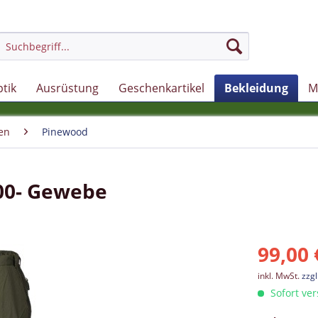
tik
Ausrüstung
Geschenkartikel
Bekleidung
M
en
Pinewood
00- Gewebe
99,00 
inkl. MwSt.
zzg
Sofort ver