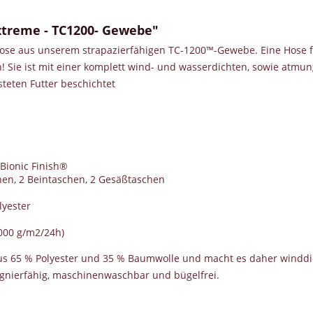
xtreme - TC1200- Gewebe"
e Hose aus unserem strapazierfähigen TC-1200™-Gewebe. Eine Hose 
n! Sie ist mit einer komplett wind- und wasserdichten, sowie atmu
teten Futter beschichtet
Bionic Finish®
hen, 2 Beintaschen, 2 Gesäßtaschen
lyester
.000 g/m2/24h)
aus 65 % Polyester und 35 % Baumwolle und macht es daher windd
ägnierfähig, maschinenwaschbar und bügelfrei.