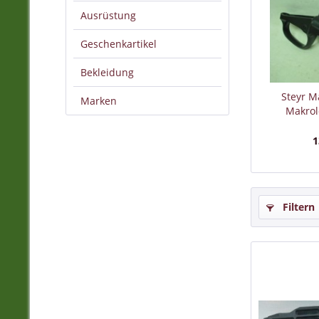
Ausrüstung
Ein Rein
daher a
Geschenkartikel
verzich
Bekleidung
es nich
Steyr M
Marken
Makrol
1
Filtern