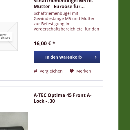
Schaftriemenbügel M5 m.
Mutter - Euroöse für...
Schaftriemenbügel mit
Gewindestange M5 und Mutter
zur Befestigung im
Vorderschaftsbereich etc. für den
Gewehrriemen ist eine Öse im
Euromaß, beweglich über ein
16,00 € *
Schraubgelenk, vorhanden
In den
Warenkorb
Vergleichen
Merken
A-TEC Optima 45 Front A-
Lock - .30