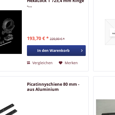
HexaLock 1''/25,4 mm Ringe
-...
193,70 € *
220,00 € *
In den
Warenkorb
Vergleichen
Merken
Picatinnyschiene 80 mm -
aus Aluminium