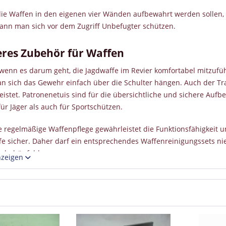
die Waffen in den eigenen vier Wänden aufbewahrt werden sollen, 
kann man sich vor dem Zugriff Unbefugter schützen.
eres Zubehör für Waffen
wenn es darum geht, die Jagdwaffe im Revier komfortabel mitzufüh
n sich das Gewehr einfach über die Schulter hängen. Auch der Tra
istet. Patronenetuis sind für die übersichtliche und sichere Aufb
ür Jäger als auch für Sportschützen.
e regelmäßige Waffenpflege gewährleistet die Funktionsfähigkeit u
fe sicher. Daher darf ein entsprechendes Waffenreinigungssets 
ubehör fehlen.
nzeigen
r Überblick über das wichtigste Waffenzubehör
er sollte man in jedem Fall über einen entsprechenden Gewehrriem
as Gelände verfügen. Eine Gewehrtasche oder ein Gewehrkoffer si
tzung der Waffe absolut unerlässlich.