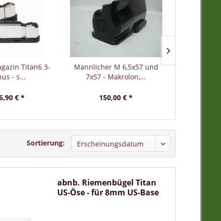
tionstüchtigkeit einer jeden Waffe und ist
uf einen Waffenschrank auf keinen Fall
affen ordnungsgemäß verschlossen sein, damit
rank vor unbefugten Zugriffen.
gazin Titan6 3-
Mannlicher M 6,5x57 und
abnb. Rieme
us - s...
7x57 - Makrolon,...
für 6 - mm
6,90 € *
150,00 € *
8,
Sortierung:
abnb. Riemenbügel Titan
US-Öse - für 8mm US-Base