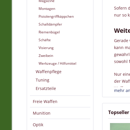
Magazine
Sofern 
Montagen
nur so 
Pistolengriffkäppchen
Schalldämpfer
Weit
Riemenbügel
Schäfte
Gerade 
kann ma
Visierung
gewährle
Zweibein
sowohl f
Werkzeuge / Hilfsmittel
Waffenpflege
Nur ein
Tuning
der Waf
Waffenz
Ersatzteile
mehr a
Freie Waffen
Kurze
Topseller
Munition
Als Jäg
durch d
Optik
Nichtnu