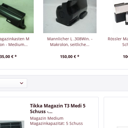
igungsset sorgt stets für die erforderliche Sicherheit und die Funk
bsolut unverzichtbar. Wer die Waffen zu Hause aufbewahrt, kann a
ten. Gerade wenn sich Kinder im Haushalt befinden, müssen die W
t zu schlimmen Unfällen kommt und insgesamt sorgt der Waffensch
agazinkasten M
Mannlicher L .308Win. -
Rössler Ma
on - Medium...
Makrolon, seitliche...
Sch
35,00 € *
150,00 € *
10
Tikka Magazin T3 Medi 5
Schuss -...
Magazin Medium
Magazinkapazität: 5 Schuss