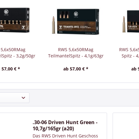
 5,6x50RMag
RWS 5,6x50RMag
RWS 5,6x
lSpitz - 3,2g/50gr
TeilmantelSpitz - 4,1g/63gr
Spitz - 
(a20)
(a20)
 57,00 € *
ab 57,00 € *
ab 
.30-06 Driven Hunt Green -
10,7g/165gr (a20)
Das RWS Driven Hunt Geschoss