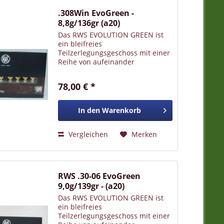
.308Win EvoGreen -
8,8g/136gr (a20)
Das RWS EVOLUTION GREEN ist
ein bleifreies
Teilzerlegungsgeschoss mit einer
Reihe von aufeinander
abgestimmten
Konstruktionsmerkmalen. Die
78,00 € *
Geschosskerne sind aus
lebensmittelechtem Zinn. Durch
spezielle Vorfragmentierung des
In den
Warenkorb
vorderen...
Vergleichen
Merken
RWS .30-06 EvoGreen
9,0g/139gr - (a20)
Das RWS EVOLUTION GREEN ist
ein bleifreies
Teilzerlegungsgeschoss mit einer