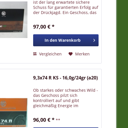
ist der lang erwartete sichere
Schuss für garantierten Erfolg auf
der Drückjagd. Ein Geschoss, das
speziell für die Drückjagd-
Freunde in bleifrei entwickelt
97,00 € *
wurde. Das bleifreie
Deformationsgeschoss aus...
In den
Warenkorb
Vergleichen
Merken
9,3x74 R KS - 16,0g/24gr (a20)
Ob starkes oder schwaches Wild -
das Geschoss pilzt sich
kontrolliert auf und gibt
gleichmäßig Energie im
Wildkörper ab unter Erhaltung
eines wirksam vergrößerten
96,00 € *
**
Restkörpers für den Ausschuss.
Das Geheimnis liegt in der