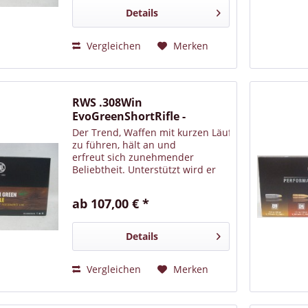
Details
Vergleichen
Merken
RWS .308Win
EvoGreenShortRifle -
9,0g/139gr (a20)
Der Trend, Waffen mit kurzen Läufen
zu führen, hält an und
erfreut sich zunehmender
Beliebtheit. Unterstützt wird er
noch durch die steigende
Verwendung von Schalldämpfern.
ab 107,00 € *
Bekanntlich ist Standardmunition
auf die gängige Lauflänge von...
Details
Vergleichen
Merken