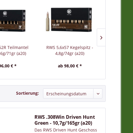
52R Teilmantel
RWS 5,6x57 Kegelspitz -
6,5x57 EvoGr
4,6g/71gr (a20)
4,8g/74gr (a20)
(
96,00 € *
ab 98,00 € *
ab 12
Sortierung:
RWS .308Win Driven Hunt
Green - 10,7g/165gr (a20)
Das RWS Driven Hunt Geschoss