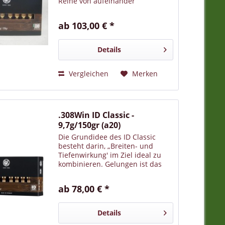
Reihe von aufeinander
abgestimmten
Konstruktionsmerkmalen. Die
ab 103,00 € *
Geschosskerne sind aus
lebensmittelechtem Zinn. Durch
spezielle Vorfragmentierung des
Details
vorderen...
Vergleichen
Merken
.308Win ID Classic -
9,7g/150gr (a20)
Die Grundidee des ID Classic
besteht darin, „Breiten- und
Tiefenwirkung' im Ziel ideal zu
kombinieren. Gelungen ist das
durch die Verbindung von zwei
verschieden harten Bleikernen,
ab 78,00 € *
die zapfenförmig
ineinandergreifen. Der weiche
Bugkern...
Details