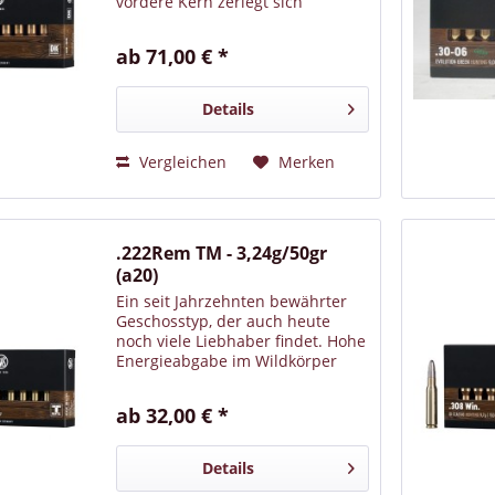
vordere Kern zerlegt sich
zuverlässig und sorgt für hohe
Augenblickswirkung. Zur
ab 71,00 € *
Steuerung dieses
Deformationsprozesses trennt
eine einzigartige Tombakkapsel...
Details
Vergleichen
Merken
.222Rem TM - 3,24g/50gr
(a20)
Ein seit Jahrzehnten bewährter
Geschosstyp, der auch heute
noch viele Liebhaber findet. Hohe
Energieabgabe im Wildkörper
durch eine ausgereifte
Geschosskonstruktion – für eine
ab 32,00 € *
gute Stoppwirkung. Mit
unempfindlichen runden oder
spitzen...
Details