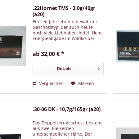
.22Hornet TMS - 3,0g/46gr
(a20)
Ein seit Jahrzehnten bewährter
Geschosstyp, der auch heute
noch viele Liebhaber findet. Hohe
Energieabgabe im Wildkörper
durch eine ausgereifte
Geschosskonstruktion – für eine
ab 32,00 € *
gute Stoppwirkung. Mit
unempfindlichen runden oder
spitzen...
Details
Vergleichen
Merken
.30-06 DK - 10,7g/165gr (a20)
Das Doppelkerngeschoss besteht
aus zwei Bleikernen
unterschiedlicher Härte. Der