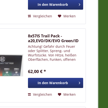
optimalen...
In den
Warenkorb
Vergleichen
Merken
8x57IS Trail Pack -
a20,EVO/DK/EVO Green/ID
Cla.
Achtung! Gefahr durch Feuer
oder Splitter, Spreng- und
Wurfstücke. Von Hitze, heißen
Oberflächen, Funken, offenen
Flammen sowie anderen
Zündquellen fernhalten. Nicht
62,00 € *
rauchen. Die Abgabe dieses
Artikels erfolgt nur an Kunden
mit einer...
In den
Warenkorb
Vergleichen
Merken