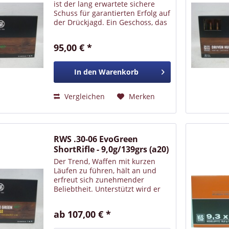
ist der lang erwartete sichere
Schuss für garantierten Erfolg auf
der Drückjagd. Ein Geschoss, das
speziell für die Drückjagd-
Freunde in bleifrei entwickelt
95,00 € *
wurde. Das bleifreie
Deformationsgeschoss aus...
In den
Warenkorb
Vergleichen
Merken
RWS .30-06 EvoGreen
ShortRifle - 9,0g/139grs (a20)
Der Trend, Waffen mit kurzen
Läufen zu führen, hält an und
erfreut sich zunehmender
Beliebtheit. Unterstützt wird er
noch durch die steigende
Verwendung von Schalldämpfern.
ab 107,00 € *
Bekanntlich ist Standardmunition
auf die gängige Lauflänge von...