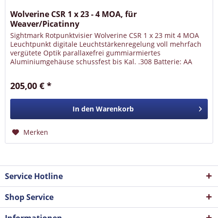
Wolverine CSR 1 x 23 - 4 MOA, für
Weaver/Picatinny
Sightmark Rotpunktvisier Wolverine CSR 1 x 23 mit 4 MOA
Leuchtpunkt digitale Leuchtstärkenregelung voll mehrfach
vergütete Optik parallaxefrei gummiarmiertes
Aluminiumgehäuse schussfest bis Kal. .308 Batterie: AA
(Mignon), äußerst...
205,00 € *
In den
Warenkorb
Merken
Service Hotline
Shop Service
Informationen