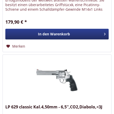
Erfolgsmodells der weltweit ältesten Waffenschmiede. Sie
besitzt einen überarbeitetes Griffstücxk, eine Picatinny-
Schiene und einem Schalldämpfer-Gewinde M14x1 Links
inkl. Rändelmutter...
179,90 € *
In den
Warenkorb
Merken
LP 629 classic Kal.4,50mm - 6,5'',CO2,Diabolo,<3J