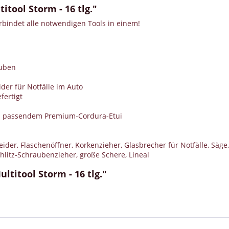
ool Storm - 16 tlg."
indet alle notwendigen Tools in einem!
auben
der für Notfälle im Auto
fertigt
kl. passendem Premium-Cordura-Etui
der, Flaschenöffner, Korkenzieher, Glasbrecher für Notfälle, Säge,
hlitz-Schraubenzieher, große Schere, Lineal
titool Storm - 16 tlg."