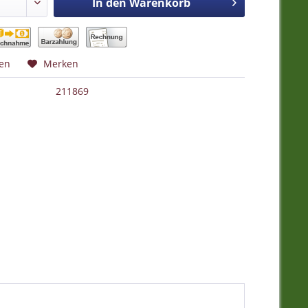
In den
Warenkorb
hen
Merken
211869