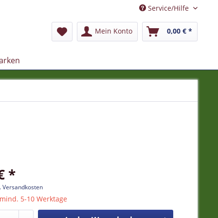
Service/Hilfe
Mein Konto
0,00 € *
arken
€ *
l. Versandkosten
 mind. 5-10 Werktage