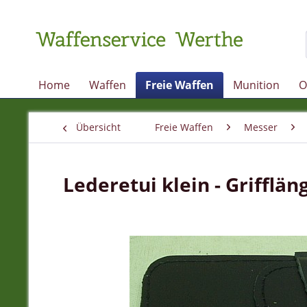
Home
Waffen
Freie Waffen
Munition
O
Übersicht
Freie Waffen
Messer
Lederetui klein - Grifflän