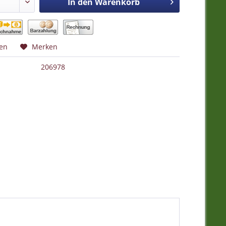
In den
Warenkorb
hen
Merken
206978