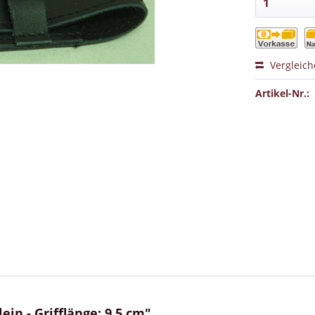
Vergleic
Artikel-Nr.:
in - Grifflänge: 9,5 cm"