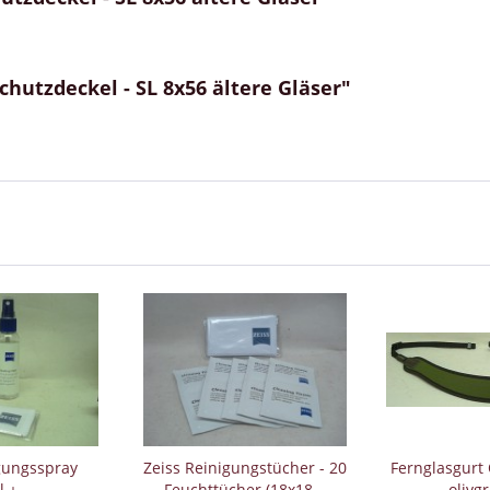
hutzdeckel - SL 8x56 ältere Gläser"
gungsspray
Zeiss Reinigungstücher - 20
Fernglasgurt
+ -...
Feuchttücher (18x18...
- olivg