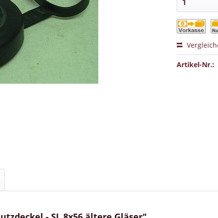
Vergleic
Artikel-Nr.:
tzdeckel - SL 8x56 ältere Gläser"