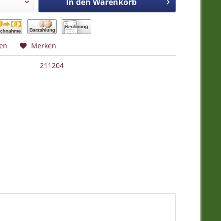
In den
Warenkorb
hen
Merken
211204