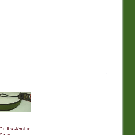
 Outline-Kontur
rün mit...