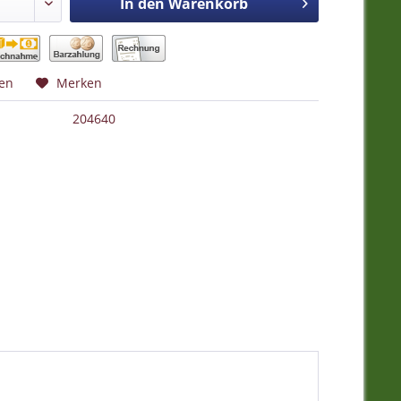
In den
Warenkorb
hen
Merken
204640