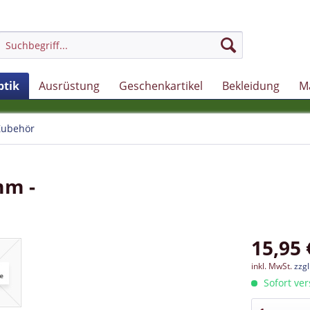
ptik
Ausrüstung
Geschenkartikel
Bekleidung
M
Zubehör
mm -
15,95 
inkl. MwSt.
zzg
Sofort ver