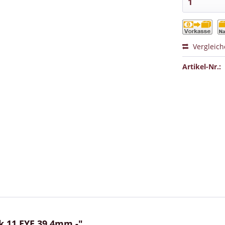
Vergleic
Artikel-Nr.:
k 11 EYE 39,4mm -"