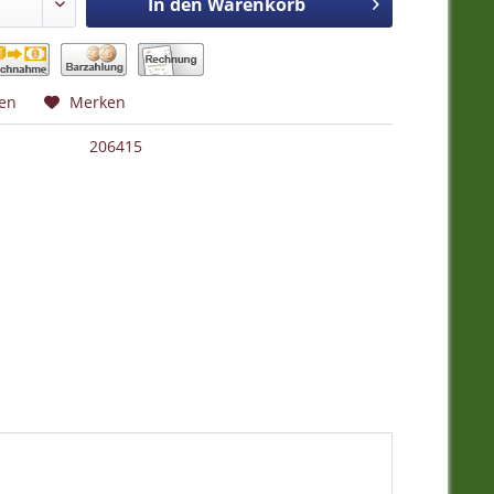
In den
Warenkorb
hen
Merken
206415