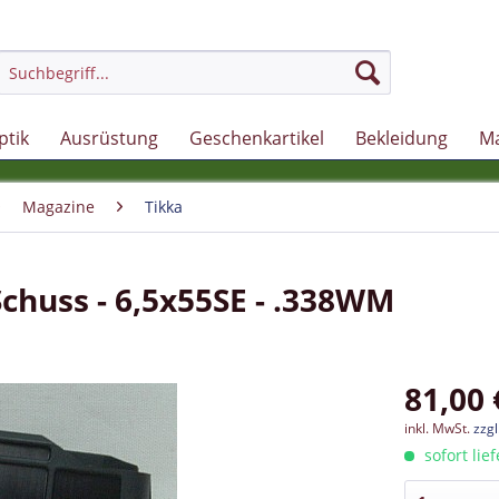
ptik
Ausrüstung
Geschenkartikel
Bekleidung
M
Magazine
Tikka
chuss - 6,5x55SE - .338WM
81,00 
inkl. MwSt.
zzg
sofort lie