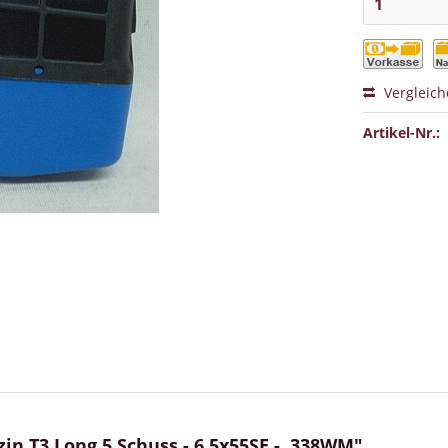
Vergleic
Artikel-Nr.:
n T3 Long 5 Schuss - 6,5x55SE - .338WM"