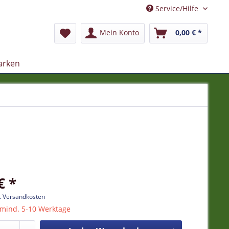
Service/Hilfe
Mein Konto
0,00 € *
arken
€ *
l. Versandkosten
 mind. 5-10 Werktage