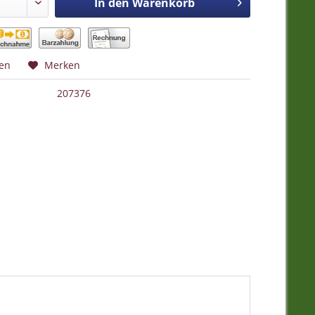
In den
Warenkorb
hen
Merken
207376