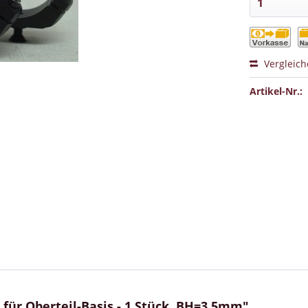
Vergleic
Artikel-Nr.:
ür Oberteil-Basis - 1 Stück, BH=3,5mm"