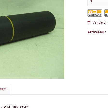
Vergleic
Artikel-Nr.:
fer"
 Kal..30, OV"