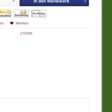
In den
Warenkorb
hen
Merken
210549